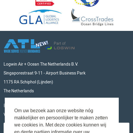
Logwin Air + Ocean The Netherlands B.V.
Singaporestraat 9-11 - Airport Business Park
1175 RA Schiphol (Lijnden)
The Netherlands
BLIJF OP DE HOOGTE
Om uw bezoek aan onze website nóg
Vul hieronder je e-mailadres in en mis niks meer!
makkelijker en persoonlijker te maken zetten
we cookies in. Met deze cookies kunnen wij
en derde partijen informatie over uw