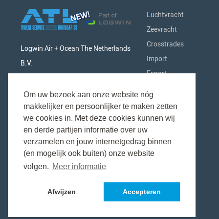
Luchtvracht
Zeevracht
Crosstrades
Logwin Air + Ocean The Netherlands
Import
B.V.
Export
Singaporestraat 9-11 - Airport
Douane
Business Park
Om uw bezoek aan onze website nóg
Spoorvervoer
makkelijker en persoonlijker te maken zetten
1175 RA Schiphol (Lijnden)
Industrieën
we cookies in. Met deze cookies kunnen wij
The Netherlands
en derde partijen informatie over uw
Netwerk
verzamelen en jouw internetgedrag binnen
Over ons
(en mogelijk ook buiten) onze website
volgen.
Meer informatie
Afwijzen
Accepteren