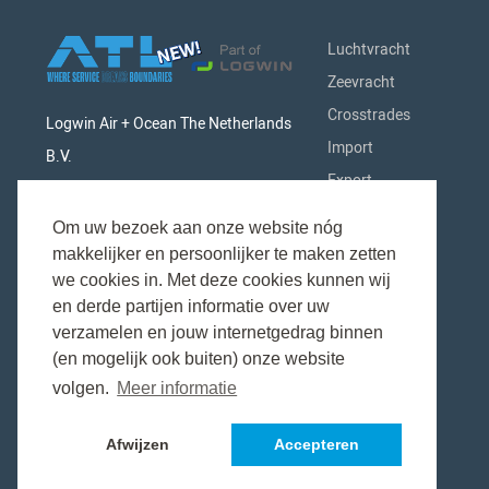
Luchtvracht
Zeevracht
Crosstrades
Logwin Air + Ocean The Netherlands
Import
B.V.
Export
Singaporestraat 9-11 - Airport
Douane
Business Park
Om uw bezoek aan onze website nóg
Spoorvervoer
makkelijker en persoonlijker te maken zetten
1175 RA Schiphol (Lijnden)
Industrieën
we cookies in. Met deze cookies kunnen wij
The Netherlands
en derde partijen informatie over uw
Netwerk
verzamelen en jouw internetgedrag binnen
Over ons
(en mogelijk ook buiten) onze website
volgen.
Meer informatie
Afwijzen
Accepteren