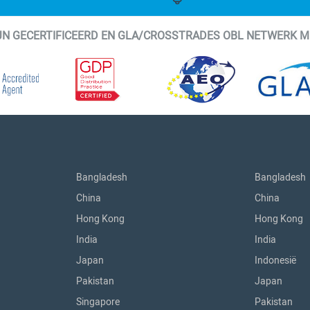
IJN GECERTIFICEERD EN GLA/CROSSTRADES OBL NETWERK 
Bangladesh
Bangladesh
China
China
Hong Kong
Hong Kong
India
India
Japan
Indonesië
Pakistan
Japan
Singapore
Pakistan