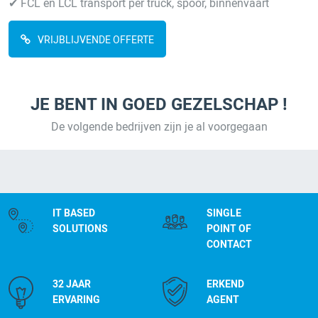
✔ FCL en LCL transport per truck, spoor, binnenvaart
VRIJBLIJVENDE OFFERTE
JE BENT IN GOED GEZELSCHAP !
De volgende bedrijven zijn je al voorgegaan
IT BASED
SINGLE
SOLUTIONS
POINT OF
CONTACT
32 JAAR
ERKEND
ERVARING
AGENT