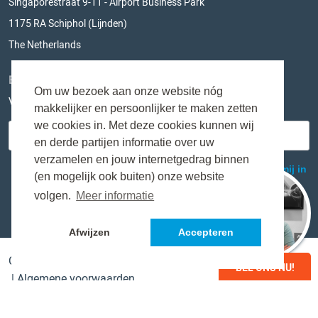
Singaporestraat 9-11 - Airport Business Park
1175 RA Schiphol (Lijnden)
The Netherlands
BLIJF OP DE HOOGTE
Om uw bezoek aan onze website nóg
Vul hieronder je e-mailadres in en mis niks meer!
makkelijker en persoonlijker te maken zetten
we cookies in. Met deze cookies kunnen wij
en derde partijen informatie over uw
verzamelen en jouw internetgedrag binnen
(en mogelijk ook buiten) onze website
volgen.
Meer informatie
Afwijzen
Accepteren
Copyright © Logwin Air + Ocean The Netherlands B.V.
BEL ONS NU!
|
Algemene voorwaarden
Webdesign & realisatie:
Loyals
- 2017