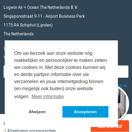
Logwin Air + Ocean The Netherlands B.V.
Singaporestraat 9-11 - Airport Business Park
1175 RA Schiphol (Lijnden)
The Netherlands
BLIJF OP DE HOOGTE
Om uw bezoek aan onze website nóg
Vul hieronder je e-mailadres in en mis niks meer!
makkelijker en persoonlijker te maken zetten
we cookies in. Met deze cookies kunnen wij
en derde partijen informatie over uw
verzamelen en jouw internetgedrag binnen
(en mogelijk ook buiten) onze website
volgen.
Meer informatie
Afwijzen
Accepteren
Copyright © Logwin Air + Ocean The Netherlands B.V.
BEL ONS NU!
|
Algemene voorwaarden